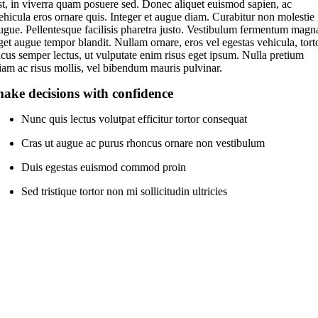
st, in viverra quam posuere sed. Donec aliquet euismod sapien, ac
ehicula eros ornare quis. Integer et augue diam. Curabitur non molestie
ugue. Pellentesque facilisis pharetra justo. Vestibulum fermentum magn
get augue tempor blandit. Nullam ornare, eros vel egestas vehicula, tort
acus semper lectus, ut vulputate enim risus eget ipsum. Nulla pretium
iam ac risus mollis, vel bibendum mauris pulvinar.
ake decisions with confidence
Nunc quis lectus volutpat efficitur tortor consequat
Cras ut augue ac purus rhoncus ornare non vestibulum
Duis egestas euismod commod proin
Sed tristique tortor non mi sollicitudin ultricies