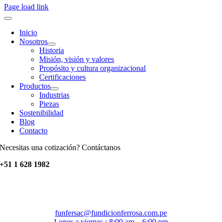
Page load link
Inicio
Nosotros
Historia
Misión, visión y valores
Propósito y cultura organizacional
Certificaciones
Productos
Industrias
Piezas
Sostenibilidad
Blog
Contacto
Necesitas una cotización? Contáctanos
+51 1 628 1982
funfersac@fundicionferrosa.com.pe
Lunes a viernes : 8:00 am – 6:00 pm