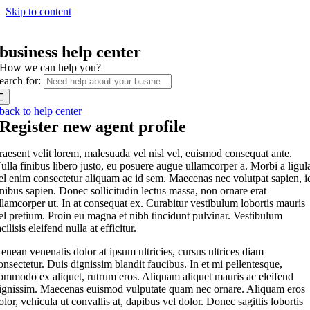
Skip to content
business help center
How we can help you?
earch for:
back to help center
Register new agent profile
raesent velit lorem, malesuada vel nisl vel, euismod consequat ante.
ulla finibus libero justo, eu posuere augue ullamcorper a. Morbi a ligul
el enim consectetur aliquam ac id sem. Maecenas nec volutpat sapien, i
inibus sapien. Donec sollicitudin lectus massa, non ornare erat
llamcorper ut. In at consequat ex. Curabitur vestibulum lobortis mauris
el pretium. Proin eu magna et nibh tincidunt pulvinar. Vestibulum
acilisis eleifend nulla at efficitur.
enean venenatis dolor at ipsum ultricies, cursus ultrices diam
onsectetur. Duis dignissim blandit faucibus. In et mi pellentesque,
ommodo ex aliquet, rutrum eros. Aliquam aliquet mauris ac eleifend
ignissim. Maecenas euismod vulputate quam nec ornare. Aliquam eros
olor, vehicula ut convallis at, dapibus vel dolor. Donec sagittis lobortis