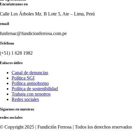
Encuéntranos en
Calle Los Árboles Mz. B Lote 5, Ate – Lima, Perú
email
funfersac@fundicionferrosa.com.pe
Teléfono
(+51) 1 628 1982
Enlaces útiles
Canal de denuncias
Política SGI
Política antisoborno
Política de sostenibilidad
Trabaja con nosotros
Redes sociales
Síguenos en nuestras
redes sociales
© Copyright 2025 | Fundición Ferrosa | Todos los derechos reservado