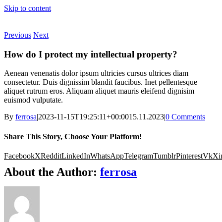
Skip to content
Previous
Next
How do I protect my intellectual property?
Aenean venenatis dolor ipsum ultricies cursus ultrices diam
consectetur. Duis dignissim blandit faucibus. Inet pellentesque
aliquet rutrum eros. Aliquam aliquet mauris eleifend dignisim
euismod vulputate.
By
ferrosa
|
2023-11-15T19:25:11+00:00
15.11.2023
|
0 Comments
Share This Story, Choose Your Platform!
Facebook
X
Reddit
LinkedIn
WhatsApp
Telegram
Tumblr
Pinterest
Vk
Xi
About the Author:
ferrosa