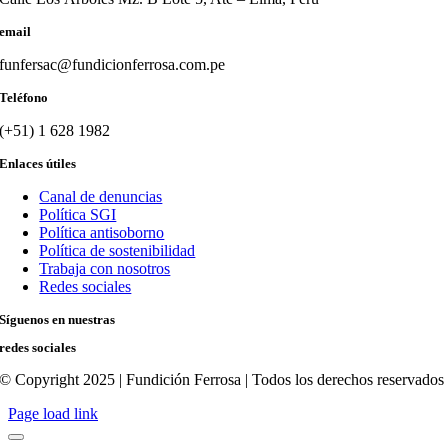
email
funfersac@fundicionferrosa.com.pe
Teléfono
(+51) 1 628 1982
Enlaces útiles
Canal de denuncias
Política SGI
Política antisoborno
Política de sostenibilidad
Trabaja con nosotros
Redes sociales
Síguenos en nuestras
redes sociales
© Copyright 2025 | Fundición Ferrosa | Todos los derechos reservado
Page load link